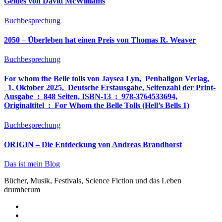
Geldes von David McWilliams
Buchbesprechung
2050 – Überleben hat einen Preis von Thomas R. Weaver
Buchbesprechung
For whom the Belle tolls von Jaysea Lyn, ‎ Penhaligon Verlag,
‎ 1. Oktober 2025, ‎ Deutsche Erstausgabe, Seitenzahl der Print-
Ausgabe ‏ : ‎ 848 Seiten, ISBN-13 ‏ : ‎ 978-3764533694,
Originaltitel ‏ : ‎ For Whom the Belle Tolls (Hell’s Bells 1)
Buchbesprechung
ORIGIN – Die Entdeckung von Andreas Brandhorst
Das ist mein Blog
Bücher, Musik, Festivals, Science Fiction und das Leben
drumherum