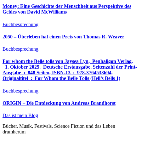
Money: Eine Geschichte der Menschheit aus Perspektive des
Geldes von David McWilliams
Buchbesprechung
2050 – Überleben hat einen Preis von Thomas R. Weaver
Buchbesprechung
For whom the Belle tolls von Jaysea Lyn, ‎ Penhaligon Verlag,
‎ 1. Oktober 2025, ‎ Deutsche Erstausgabe, Seitenzahl der Print-
Ausgabe ‏ : ‎ 848 Seiten, ISBN-13 ‏ : ‎ 978-3764533694,
Originaltitel ‏ : ‎ For Whom the Belle Tolls (Hell’s Bells 1)
Buchbesprechung
ORIGIN – Die Entdeckung von Andreas Brandhorst
Das ist mein Blog
Bücher, Musik, Festivals, Science Fiction und das Leben
drumherum