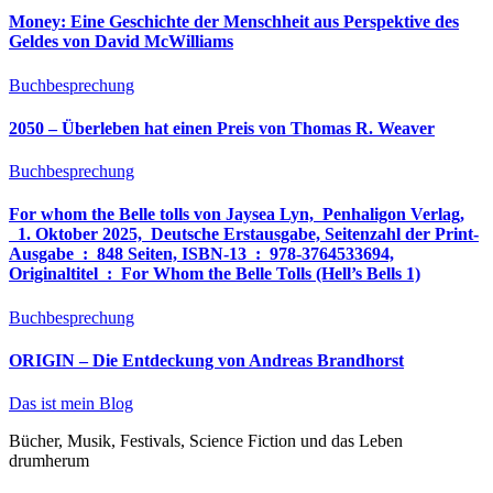
Money: Eine Geschichte der Menschheit aus Perspektive des
Geldes von David McWilliams
Buchbesprechung
2050 – Überleben hat einen Preis von Thomas R. Weaver
Buchbesprechung
For whom the Belle tolls von Jaysea Lyn, ‎ Penhaligon Verlag,
‎ 1. Oktober 2025, ‎ Deutsche Erstausgabe, Seitenzahl der Print-
Ausgabe ‏ : ‎ 848 Seiten, ISBN-13 ‏ : ‎ 978-3764533694,
Originaltitel ‏ : ‎ For Whom the Belle Tolls (Hell’s Bells 1)
Buchbesprechung
ORIGIN – Die Entdeckung von Andreas Brandhorst
Das ist mein Blog
Bücher, Musik, Festivals, Science Fiction und das Leben
drumherum