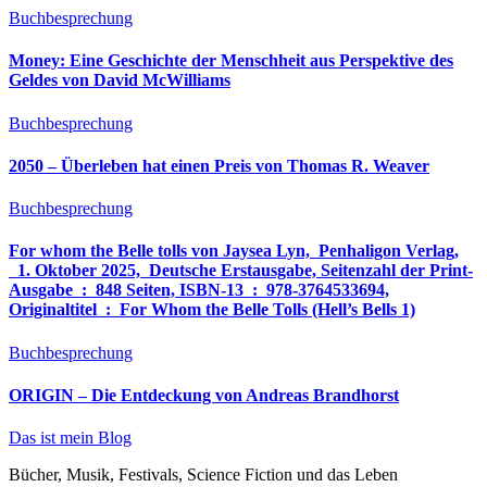
Buchbesprechung
Money: Eine Geschichte der Menschheit aus Perspektive des
Geldes von David McWilliams
Buchbesprechung
2050 – Überleben hat einen Preis von Thomas R. Weaver
Buchbesprechung
For whom the Belle tolls von Jaysea Lyn, ‎ Penhaligon Verlag,
‎ 1. Oktober 2025, ‎ Deutsche Erstausgabe, Seitenzahl der Print-
Ausgabe ‏ : ‎ 848 Seiten, ISBN-13 ‏ : ‎ 978-3764533694,
Originaltitel ‏ : ‎ For Whom the Belle Tolls (Hell’s Bells 1)
Buchbesprechung
ORIGIN – Die Entdeckung von Andreas Brandhorst
Das ist mein Blog
Bücher, Musik, Festivals, Science Fiction und das Leben