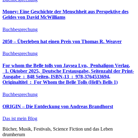
Money: Eine Geschichte der Menschheit aus Perspektive des
Geldes von David McWilliams
Buchbesprechung
2050 – Überleben hat einen Preis von Thomas R. Weaver
Buchbesprechung
For whom the Belle tolls von Jaysea Lyn, ‎ Penhaligon Verlag,
‎ 1. Oktober 2025, ‎ Deutsche Erstausgabe, Seitenzahl der Print-
Ausgabe ‏ : ‎ 848 Seiten, ISBN-13 ‏ : ‎ 978-3764533694,
Originaltitel ‏ : ‎ For Whom the Belle Tolls (Hell’s Bells 1)
Buchbesprechung
ORIGIN – Die Entdeckung von Andreas Brandhorst
Das ist mein Blog
Bücher, Musik, Festivals, Science Fiction und das Leben
drumherum