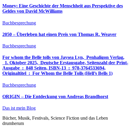
Money: Eine Geschichte der Menschheit aus Perspektive des
Geldes von David McWilliams
Buchbesprechung
2050 – Überleben hat einen Preis von Thomas R. Weaver
Buchbesprechung
For whom the Belle tolls von Jaysea Lyn, ‎ Penhaligon Verlag,
‎ 1. Oktober 2025, ‎ Deutsche Erstausgabe, Seitenzahl der Print-
Ausgabe ‏ : ‎ 848 Seiten, ISBN-13 ‏ : ‎ 978-3764533694,
Originaltitel ‏ : ‎ For Whom the Belle Tolls (Hell’s Bells 1)
Buchbesprechung
ORIGIN – Die Entdeckung von Andreas Brandhorst
Das ist mein Blog
Bücher, Musik, Festivals, Science Fiction und das Leben
drumherum