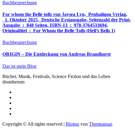
Buchbesprechung
For whom the Belle tolls von Jaysea Lyn, ‎ Penhaligon Verlag,
‎ 1. Oktober 2025, ‎ Deutsche Erstausgabe, Seitenzahl der Print-
Ausgabe ‏ : ‎ 848 Seiten, ISBN-13 ‏ : ‎ 978-3764533694,
Originaltitel ‏ : ‎ For Whom the Belle Tolls (Hell’s Bells 1)
Buchbesprechung
ORIGIN – Die Entdeckung von Andreas Brandhorst
Das ist mein Blog
Bücher, Musik, Festivals, Science Fiction und das Leben
drumherum
Copyright © All rights reserved
|
Blogus
von
Themeansar
.