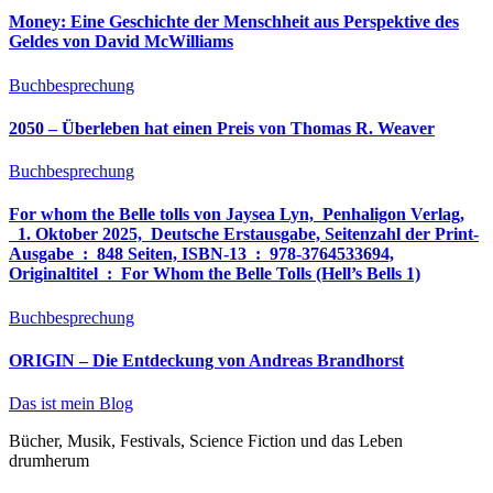
Money: Eine Geschichte der Menschheit aus Perspektive des
Geldes von David McWilliams
Buchbesprechung
2050 – Überleben hat einen Preis von Thomas R. Weaver
Buchbesprechung
For whom the Belle tolls von Jaysea Lyn, ‎ Penhaligon Verlag,
‎ 1. Oktober 2025, ‎ Deutsche Erstausgabe, Seitenzahl der Print-
Ausgabe ‏ : ‎ 848 Seiten, ISBN-13 ‏ : ‎ 978-3764533694,
Originaltitel ‏ : ‎ For Whom the Belle Tolls (Hell’s Bells 1)
Buchbesprechung
ORIGIN – Die Entdeckung von Andreas Brandhorst
Das ist mein Blog
Bücher, Musik, Festivals, Science Fiction und das Leben
drumherum