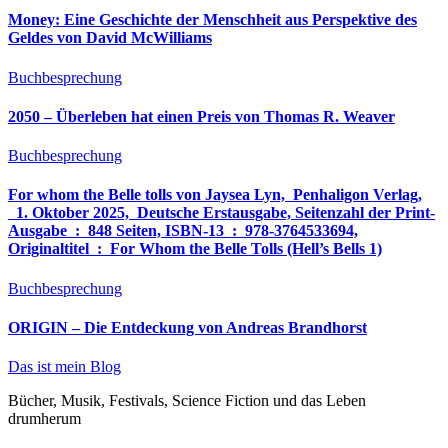
Money: Eine Geschichte der Menschheit aus Perspektive des
Geldes von David McWilliams
Buchbesprechung
2050 – Überleben hat einen Preis von Thomas R. Weaver
Buchbesprechung
For whom the Belle tolls von Jaysea Lyn, ‎ Penhaligon Verlag,
‎ 1. Oktober 2025, ‎ Deutsche Erstausgabe, Seitenzahl der Print-
Ausgabe ‏ : ‎ 848 Seiten, ISBN-13 ‏ : ‎ 978-3764533694,
Originaltitel ‏ : ‎ For Whom the Belle Tolls (Hell’s Bells 1)
Buchbesprechung
ORIGIN – Die Entdeckung von Andreas Brandhorst
Das ist mein Blog
Bücher, Musik, Festivals, Science Fiction und das Leben
drumherum