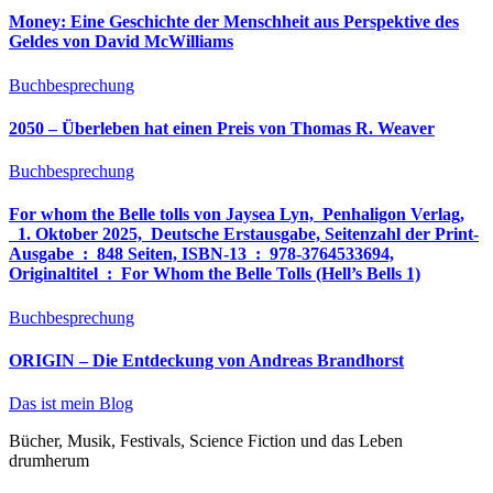
Money: Eine Geschichte der Menschheit aus Perspektive des
Geldes von David McWilliams
Buchbesprechung
2050 – Überleben hat einen Preis von Thomas R. Weaver
Buchbesprechung
For whom the Belle tolls von Jaysea Lyn, ‎ Penhaligon Verlag,
‎ 1. Oktober 2025, ‎ Deutsche Erstausgabe, Seitenzahl der Print-
Ausgabe ‏ : ‎ 848 Seiten, ISBN-13 ‏ : ‎ 978-3764533694,
Originaltitel ‏ : ‎ For Whom the Belle Tolls (Hell’s Bells 1)
Buchbesprechung
ORIGIN – Die Entdeckung von Andreas Brandhorst
Das ist mein Blog
Bücher, Musik, Festivals, Science Fiction und das Leben
drumherum