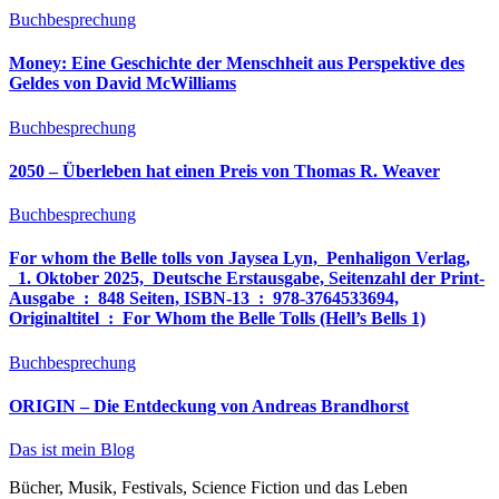
Buchbesprechung
Money: Eine Geschichte der Menschheit aus Perspektive des
Geldes von David McWilliams
Buchbesprechung
2050 – Überleben hat einen Preis von Thomas R. Weaver
Buchbesprechung
For whom the Belle tolls von Jaysea Lyn, ‎ Penhaligon Verlag,
‎ 1. Oktober 2025, ‎ Deutsche Erstausgabe, Seitenzahl der Print-
Ausgabe ‏ : ‎ 848 Seiten, ISBN-13 ‏ : ‎ 978-3764533694,
Originaltitel ‏ : ‎ For Whom the Belle Tolls (Hell’s Bells 1)
Buchbesprechung
ORIGIN – Die Entdeckung von Andreas Brandhorst
Das ist mein Blog
Bücher, Musik, Festivals, Science Fiction und das Leben