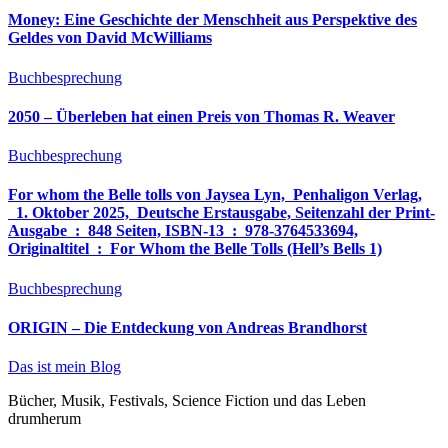
Money: Eine Geschichte der Menschheit aus Perspektive des
Geldes von David McWilliams
Buchbesprechung
2050 – Überleben hat einen Preis von Thomas R. Weaver
Buchbesprechung
For whom the Belle tolls von Jaysea Lyn, ‎ Penhaligon Verlag,
‎ 1. Oktober 2025, ‎ Deutsche Erstausgabe, Seitenzahl der Print-
Ausgabe ‏ : ‎ 848 Seiten, ISBN-13 ‏ : ‎ 978-3764533694,
Originaltitel ‏ : ‎ For Whom the Belle Tolls (Hell’s Bells 1)
Buchbesprechung
ORIGIN – Die Entdeckung von Andreas Brandhorst
Das ist mein Blog
Bücher, Musik, Festivals, Science Fiction und das Leben
drumherum