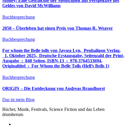
Money: Eine Geschichte der Menschheit aus Perspektive des
Geldes von David McWilliams
Buchbesprechung
2050 – Überleben hat einen Preis von Thomas R. Weaver
Buchbesprechung
For whom the Belle tolls von Jaysea Lyn, ‎ Penhaligon Verlag,
‎ 1. Oktober 2025, ‎ Deutsche Erstausgabe, Seitenzahl der Print-
Ausgabe ‏ : ‎ 848 Seiten, ISBN-13 ‏ : ‎ 978-3764533694,
Originaltitel ‏ : ‎ For Whom the Belle Tolls (Hell’s Bells 1)
Buchbesprechung
ORIGIN – Die Entdeckung von Andreas Brandhorst
Das ist mein Blog
Bücher, Musik, Festivals, Science Fiction und das Leben
drumherum