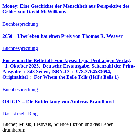
Money: Eine Geschichte der Menschheit aus Perspektive des
Geldes von David McWilliams
Buchbesprechung
2050 – Überleben hat einen Preis von Thomas R. Weaver
Buchbesprechung
For whom the Belle tolls von Jaysea Lyn, ‎ Penhaligon Verlag,
‎ 1. Oktober 2025, ‎ Deutsche Erstausgabe, Seitenzahl der Print-
Ausgabe ‏ : ‎ 848 Seiten, ISBN-13 ‏ : ‎ 978-3764533694,
Originaltitel ‏ : ‎ For Whom the Belle Tolls (Hell’s Bells 1)
Buchbesprechung
ORIGIN – Die Entdeckung von Andreas Brandhorst
Das ist mein Blog
Bücher, Musik, Festivals, Science Fiction und das Leben
drumherum