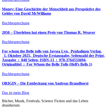
Money: Eine Geschichte der Menschheit aus Perspektive des
Geldes von David McWilliams
Buchbesprechung
2050 – Überleben hat einen Preis von Thomas R. Weaver
Buchbesprechung
For whom the Belle tolls von Jaysea Lyn, ‎ Penhaligon Verlag,
‎ 1. Oktober 2025, ‎ Deutsche Erstausgabe, Seitenzahl der Print-
Ausgabe ‏ : ‎ 848 Seiten, ISBN-13 ‏ : ‎ 978-3764533694,
Originaltitel ‏ : ‎ For Whom the Belle Tolls (Hell’s Bells 1)
Buchbesprechung
ORIGIN – Die Entdeckung von Andreas Brandhorst
Das ist mein Blog
Bücher, Musik, Festivals, Science Fiction und das Leben
drumherum