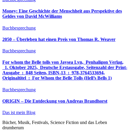
Money: Eine Geschichte der Menschheit aus Perspektive des
Geldes von David McWilliams
Buchbesprechung
2050 – Überleben hat einen Preis von Thomas R. Weaver
Buchbesprechung
For whom the Belle tolls von Jaysea Lyn, ‎ Penhaligon Verlag,
‎ 1. Oktober 2025, ‎ Deutsche Erstausgabe, Seitenzahl der Print-
Ausgabe ‏ : ‎ 848 Seiten, ISBN-13 ‏ : ‎ 978-3764533694,
Originaltitel ‏ : ‎ For Whom the Belle Tolls (Hell’s Bells 1)
Buchbesprechung
ORIGIN – Die Entdeckung von Andreas Brandhorst
Das ist mein Blog
Bücher, Musik, Festivals, Science Fiction und das Leben
drumherum