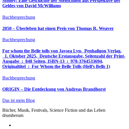
Money: Eine Geschichte der Menschheit aus Perspektive des
Geldes von David McWilliams
Buchbesprechung
2050 – Überleben hat einen Preis von Thomas R. Weaver
Buchbesprechung
For whom the Belle tolls von Jaysea Lyn, ‎ Penhaligon Verlag,
‎ 1. Oktober 2025, ‎ Deutsche Erstausgabe, Seitenzahl der Print-
Ausgabe ‏ : ‎ 848 Seiten, ISBN-13 ‏ : ‎ 978-3764533694,
Originaltitel ‏ : ‎ For Whom the Belle Tolls (Hell’s Bells 1)
Buchbesprechung
ORIGIN – Die Entdeckung von Andreas Brandhorst
Das ist mein Blog
Bücher, Musik, Festivals, Science Fiction und das Leben
drumherum