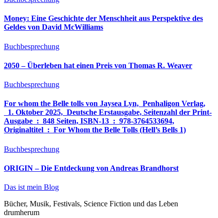
Money: Eine Geschichte der Menschheit aus Perspektive des
Geldes von David McWilliams
Buchbesprechung
2050 – Überleben hat einen Preis von Thomas R. Weaver
Buchbesprechung
For whom the Belle tolls von Jaysea Lyn, ‎ Penhaligon Verlag,
‎ 1. Oktober 2025, ‎ Deutsche Erstausgabe, Seitenzahl der Print-
Ausgabe ‏ : ‎ 848 Seiten, ISBN-13 ‏ : ‎ 978-3764533694,
Originaltitel ‏ : ‎ For Whom the Belle Tolls (Hell’s Bells 1)
Buchbesprechung
ORIGIN – Die Entdeckung von Andreas Brandhorst
Das ist mein Blog
Bücher, Musik, Festivals, Science Fiction und das Leben
drumherum