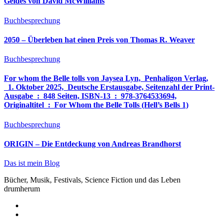
Geldes von David McWilliams
Buchbesprechung
2050 – Überleben hat einen Preis von Thomas R. Weaver
Buchbesprechung
For whom the Belle tolls von Jaysea Lyn, ‎ Penhaligon Verlag,
‎ 1. Oktober 2025, ‎ Deutsche Erstausgabe, Seitenzahl der Print-
Ausgabe ‏ : ‎ 848 Seiten, ISBN-13 ‏ : ‎ 978-3764533694,
Originaltitel ‏ : ‎ For Whom the Belle Tolls (Hell’s Bells 1)
Buchbesprechung
ORIGIN – Die Entdeckung von Andreas Brandhorst
Das ist mein Blog
Bücher, Musik, Festivals, Science Fiction und das Leben
drumherum