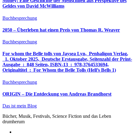
Money: Eine Geschichte der Menschheit aus Perspektive des
Geldes von David McWilliams
Buchbesprechung
2050 – Überleben hat einen Preis von Thomas R. Weaver
Buchbesprechung
For whom the Belle tolls von Jaysea Lyn, ‎ Penhaligon Verlag,
‎ 1. Oktober 2025, ‎ Deutsche Erstausgabe, Seitenzahl der Print-
Ausgabe ‏ : ‎ 848 Seiten, ISBN-13 ‏ : ‎ 978-3764533694,
Originaltitel ‏ : ‎ For Whom the Belle Tolls (Hell’s Bells 1)
Buchbesprechung
ORIGIN – Die Entdeckung von Andreas Brandhorst
Das ist mein Blog
Bücher, Musik, Festivals, Science Fiction und das Leben
drumherum