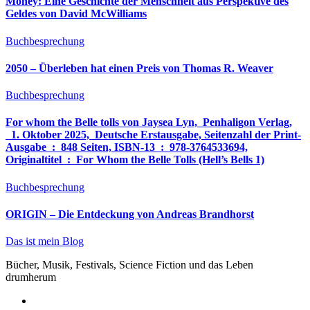
Money: Eine Geschichte der Menschheit aus Perspektive des
Geldes von David McWilliams
Buchbesprechung
2050 – Überleben hat einen Preis von Thomas R. Weaver
Buchbesprechung
For whom the Belle tolls von Jaysea Lyn, ‎ Penhaligon Verlag,
‎ 1. Oktober 2025, ‎ Deutsche Erstausgabe, Seitenzahl der Print-
Ausgabe ‏ : ‎ 848 Seiten, ISBN-13 ‏ : ‎ 978-3764533694,
Originaltitel ‏ : ‎ For Whom the Belle Tolls (Hell’s Bells 1)
Buchbesprechung
ORIGIN – Die Entdeckung von Andreas Brandhorst
Das ist mein Blog
Bücher, Musik, Festivals, Science Fiction und das Leben
drumherum