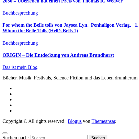
2050 – Überleben hat einen Preis von Thomas R. Weaver
Buchbesprechung
For whom the Belle tolls von Jaysea Lyn, ‎ Penhaligon Verlag, ‎ 1. Oktober 2025, ‎ Deutsche Erstaus
Whom the Belle Tolls (Hell’s Bells 1)
Buchbesprechung
ORIGIN – Die Entdeckung von Andreas Brandhorst
Das ist mein Blog
Bücher, Musik, Festivals, Science Fiction und das Leben drumherum
Copyright © All rights reserved
|
Blogus
von
Themeansar
.
Suchen nach: