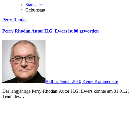
Startseite
Geburtstag
Perry Rhodan
Perry Rhodan Autor H.G. Ewers ist 80 geworden
Ralf
5. Januar 2010
Keine Kommentare
Der langjährige Perry-Rhodan-Autor H.G. Ewers konnte am 01.01.2010 seinen 80. Geburtstag feiern. Herzlichen Glückwünsch und alles Gute für die Zukunft. Ich fand vor allem seine Geschichten um das
Team des…