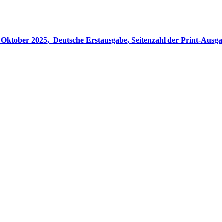
gabe, Seitenzahl der Print-Ausgabe ‏ : ‎ 848 Seiten, ISBN-13 ‏ : ‎ 978-3764533694, Originaltitel ‏ : 