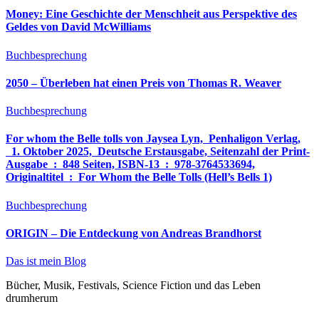
Money: Eine Geschichte der Menschheit aus Perspektive des
Geldes von David McWilliams
Buchbesprechung
2050 – Überleben hat einen Preis von Thomas R. Weaver
Buchbesprechung
For whom the Belle tolls von Jaysea Lyn, ‎ Penhaligon Verlag,
‎ 1. Oktober 2025, ‎ Deutsche Erstausgabe, Seitenzahl der Print-
Ausgabe ‏ : ‎ 848 Seiten, ISBN-13 ‏ : ‎ 978-3764533694,
Originaltitel ‏ : ‎ For Whom the Belle Tolls (Hell’s Bells 1)
Buchbesprechung
ORIGIN – Die Entdeckung von Andreas Brandhorst
Das ist mein Blog
Bücher, Musik, Festivals, Science Fiction und das Leben
drumherum