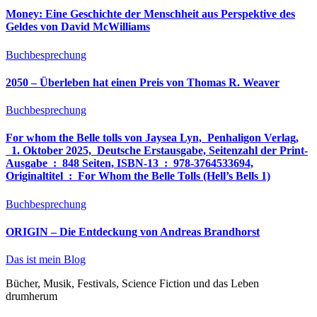
Money: Eine Geschichte der Menschheit aus Perspektive des
Geldes von David McWilliams
Buchbesprechung
2050 – Überleben hat einen Preis von Thomas R. Weaver
Buchbesprechung
For whom the Belle tolls von Jaysea Lyn, ‎ Penhaligon Verlag,
‎ 1. Oktober 2025, ‎ Deutsche Erstausgabe, Seitenzahl der Print-
Ausgabe ‏ : ‎ 848 Seiten, ISBN-13 ‏ : ‎ 978-3764533694,
Originaltitel ‏ : ‎ For Whom the Belle Tolls (Hell’s Bells 1)
Buchbesprechung
ORIGIN – Die Entdeckung von Andreas Brandhorst
Das ist mein Blog
Bücher, Musik, Festivals, Science Fiction und das Leben
drumherum