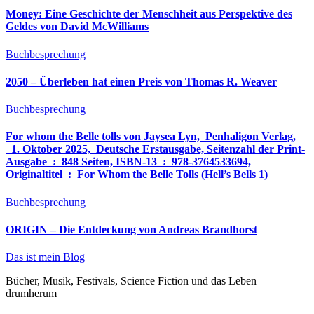
Money: Eine Geschichte der Menschheit aus Perspektive des
Geldes von David McWilliams
Buchbesprechung
2050 – Überleben hat einen Preis von Thomas R. Weaver
Buchbesprechung
For whom the Belle tolls von Jaysea Lyn, ‎ Penhaligon Verlag,
‎ 1. Oktober 2025, ‎ Deutsche Erstausgabe, Seitenzahl der Print-
Ausgabe ‏ : ‎ 848 Seiten, ISBN-13 ‏ : ‎ 978-3764533694,
Originaltitel ‏ : ‎ For Whom the Belle Tolls (Hell’s Bells 1)
Buchbesprechung
ORIGIN – Die Entdeckung von Andreas Brandhorst
Das ist mein Blog
Bücher, Musik, Festivals, Science Fiction und das Leben
drumherum