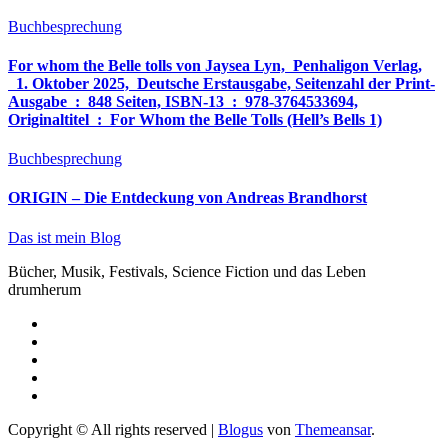
Buchbesprechung
For whom the Belle tolls von Jaysea Lyn, ‎ Penhaligon Verlag,
‎ 1. Oktober 2025, ‎ Deutsche Erstausgabe, Seitenzahl der Print-
Ausgabe ‏ : ‎ 848 Seiten, ISBN-13 ‏ : ‎ 978-3764533694,
Originaltitel ‏ : ‎ For Whom the Belle Tolls (Hell’s Bells 1)
Buchbesprechung
ORIGIN – Die Entdeckung von Andreas Brandhorst
Das ist mein Blog
Bücher, Musik, Festivals, Science Fiction und das Leben
drumherum
Copyright © All rights reserved
|
Blogus
von
Themeansar
.