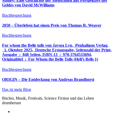
Money: Eine Geschichte der Menschheit aus Perspektive des
Geldes von David McWilliams
Buchbesprechung
2050 – Überleben hat einen Preis von Thomas R. Weaver
Buchbesprechung
For whom the Belle tolls von Jaysea Lyn, ‎ Penhaligon Verlag,
‎ 1. Oktober 2025, ‎ Deutsche Erstausgabe, Seitenzahl der Print-
Ausgabe ‏ : ‎ 848 Seiten, ISBN-13 ‏ : ‎ 978-3764533694,
Originaltitel ‏ : ‎ For Whom the Belle Tolls (Hell’s Bells 1)
Buchbesprechung
ORIGIN – Die Entdeckung von Andreas Brandhorst
Das ist mein Blog
Bücher, Musik, Festivals, Science Fiction und das Leben
drumherum