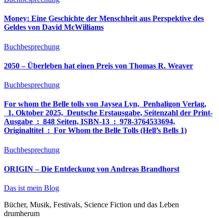
Money: Eine Geschichte der Menschheit aus Perspektive des
Geldes von David McWilliams
Buchbesprechung
2050 – Überleben hat einen Preis von Thomas R. Weaver
Buchbesprechung
For whom the Belle tolls von Jaysea Lyn, ‎ Penhaligon Verlag,
‎ 1. Oktober 2025, ‎ Deutsche Erstausgabe, Seitenzahl der Print-
Ausgabe ‏ : ‎ 848 Seiten, ISBN-13 ‏ : ‎ 978-3764533694,
Originaltitel ‏ : ‎ For Whom the Belle Tolls (Hell’s Bells 1)
Buchbesprechung
ORIGIN – Die Entdeckung von Andreas Brandhorst
Das ist mein Blog
Bücher, Musik, Festivals, Science Fiction und das Leben
drumherum