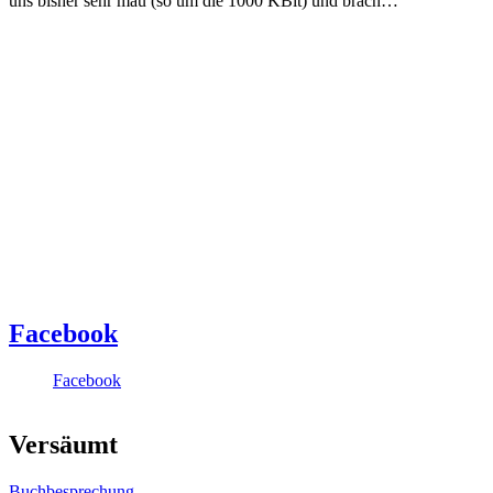
uns bisher sehr mau (so um die 1000 KBit) und brach…
Facebook
Facebook
Versäumt
Buchbesprechung