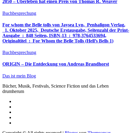
2050 – Überleben hat einen Preis von Thomas R. Weaver
Buchbesprechung
For whom the Belle tolls von Jaysea Lyn, ‎ Penhaligon Verlag,
‎ 1. Oktober 2025, ‎ Deutsche Erstausgabe, Seitenzahl der Print-
Ausgabe ‏ : ‎ 848 Seiten, ISBN-13 ‏ : ‎ 978-3764533694,
Originaltitel ‏ : ‎ For Whom the Belle Tolls (Hell’s Bells 1)
Buchbesprechung
ORIGIN – Die Entdeckung von Andreas Brandhorst
Das ist mein Blog
Bücher, Musik, Festivals, Science Fiction und das Leben
drumherum
Copyright © All rights reserved
|
Blogus
von
Themeansar
.