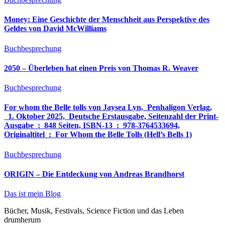
Money: Eine Geschichte der Menschheit aus Perspektive des
Geldes von David McWilliams
Buchbesprechung
2050 – Überleben hat einen Preis von Thomas R. Weaver
Buchbesprechung
For whom the Belle tolls von Jaysea Lyn, ‎ Penhaligon Verlag,
‎ 1. Oktober 2025, ‎ Deutsche Erstausgabe, Seitenzahl der Print-
Ausgabe ‏ : ‎ 848 Seiten, ISBN-13 ‏ : ‎ 978-3764533694,
Originaltitel ‏ : ‎ For Whom the Belle Tolls (Hell’s Bells 1)
Buchbesprechung
ORIGIN – Die Entdeckung von Andreas Brandhorst
Das ist mein Blog
Bücher, Musik, Festivals, Science Fiction und das Leben
drumherum