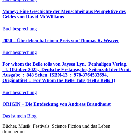
Money: Eine Geschichte der Menschheit aus Perspektive des
Geldes von David McWilliams
Buchbesprechung
2050 – Überleben hat einen Preis von Thomas R. Weaver
Buchbesprechung
For whom the Belle tolls von Jaysea Lyn, ‎ Penhaligon Verlag,
‎ 1. Oktober 2025, ‎ Deutsche Erstausgabe, Seitenzahl der Print-
Ausgabe ‏ : ‎ 848 Seiten, ISBN-13 ‏ : ‎ 978-3764533694,
Originaltitel ‏ : ‎ For Whom the Belle Tolls (Hell’s Bells 1)
Buchbesprechung
ORIGIN – Die Entdeckung von Andreas Brandhorst
Das ist mein Blog
Bücher, Musik, Festivals, Science Fiction und das Leben
drumherum