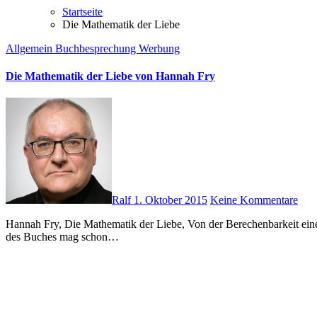
Startseite
Die Mathematik der Liebe
Allgemein
Buchbesprechung
Werbung
Die Mathematik der Liebe von Hannah Fry
Ralf
1. Oktober 2015
Keine Kommentare
Hannah Fry, Die Mathematik der Liebe, Von der Berechenbarkeit eines großen Gefühls (TED Books), E-Book, fischerverlage, aus dem Englischen von Irmengard Gabler, ISBN: 978-3-10-403547-5 Der Titel
des Buches mag schon…