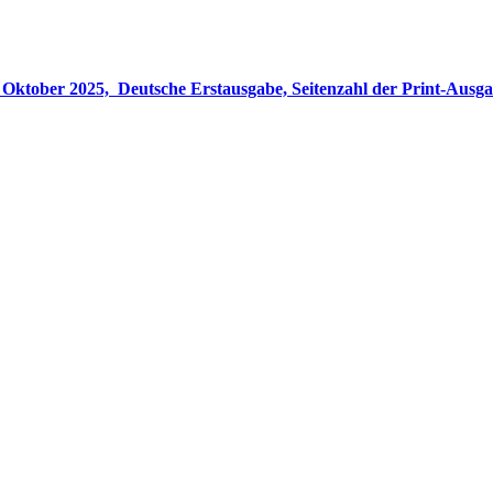
gabe, Seitenzahl der Print-Ausgabe ‏ : ‎ 848 Seiten, ISBN-13 ‏ : ‎ 978-3764533694, Originaltitel ‏ : 