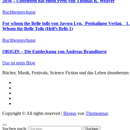
2050 – Überleben hat einen Preis von Thomas R. Weaver
Buchbesprechung
For whom the Belle tolls von Jaysea Lyn, ‎ Penhaligon Verlag, ‎ 1. Oktober 2025, ‎ Deutsche Erstaus
Whom the Belle Tolls (Hell’s Bells 1)
Buchbesprechung
ORIGIN – Die Entdeckung von Andreas Brandhorst
Das ist mein Blog
Bücher, Musik, Festivals, Science Fiction und das Leben drumherum
Copyright © All rights reserved
|
Blogus
von
Themeansar
.
Suchen nach: