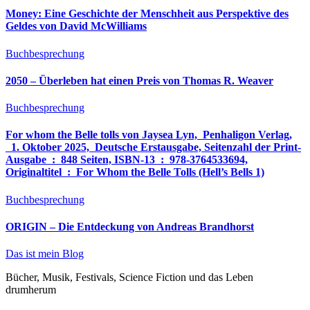
Money: Eine Geschichte der Menschheit aus Perspektive des
Geldes von David McWilliams
Buchbesprechung
2050 – Überleben hat einen Preis von Thomas R. Weaver
Buchbesprechung
For whom the Belle tolls von Jaysea Lyn, ‎ Penhaligon Verlag,
‎ 1. Oktober 2025, ‎ Deutsche Erstausgabe, Seitenzahl der Print-
Ausgabe ‏ : ‎ 848 Seiten, ISBN-13 ‏ : ‎ 978-3764533694,
Originaltitel ‏ : ‎ For Whom the Belle Tolls (Hell’s Bells 1)
Buchbesprechung
ORIGIN – Die Entdeckung von Andreas Brandhorst
Das ist mein Blog
Bücher, Musik, Festivals, Science Fiction und das Leben
drumherum