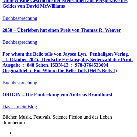
Money: Eine Geschichte der Menschheit aus Perspektive des
Geldes von David McWilliams
Buchbesprechung
2050 – Überleben hat einen Preis von Thomas R. Weaver
Buchbesprechung
For whom the Belle tolls von Jaysea Lyn, ‎ Penhaligon Verlag,
‎ 1. Oktober 2025, ‎ Deutsche Erstausgabe, Seitenzahl der Print-
Ausgabe ‏ : ‎ 848 Seiten, ISBN-13 ‏ : ‎ 978-3764533694,
Originaltitel ‏ : ‎ For Whom the Belle Tolls (Hell’s Bells 1)
Buchbesprechung
ORIGIN – Die Entdeckung von Andreas Brandhorst
Das ist mein Blog
Bücher, Musik, Festivals, Science Fiction und das Leben
drumherum