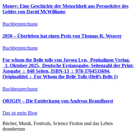
Money: Eine Geschichte der Menschheit aus Perspektive des
Geldes von David McWilliams
Buchbesprechung
2050 – Überleben hat einen Preis von Thomas R. Weaver
Buchbesprechung
For whom the Belle tolls von Jaysea Lyn, ‎ Penhaligon Verlag,
‎ 1. Oktober 2025, ‎ Deutsche Erstausgabe, Seitenzahl der Print-
Ausgabe ‏ : ‎ 848 Seiten, ISBN-13 ‏ : ‎ 978-3764533694,
Originaltitel ‏ : ‎ For Whom the Belle Tolls (Hell’s Bells 1)
Buchbesprechung
ORIGIN – Die Entdeckung von Andreas Brandhorst
Das ist mein Blog
Bücher, Musik, Festivals, Science Fiction und das Leben
drumherum