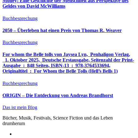
Money: Eine Geschichte der Menschheit aus Perspektive des
Geldes von David McWilliams
Buchbesprechung
2050 – Überleben hat einen Preis von Thomas R. Weaver
Buchbesprechung
For whom the Belle tolls von Jaysea Lyn, ‎ Penhaligon Verlag,
‎ 1. Oktober 2025, ‎ Deutsche Erstausgabe, Seitenzahl der Print-
Ausgabe ‏ : ‎ 848 Seiten, ISBN-13 ‏ : ‎ 978-3764533694,
Originaltitel ‏ : ‎ For Whom the Belle Tolls (Hell’s Bells 1)
Buchbesprechung
ORIGIN – Die Entdeckung von Andreas Brandhorst
Das ist mein Blog
Bücher, Musik, Festivals, Science Fiction und das Leben
drumherum