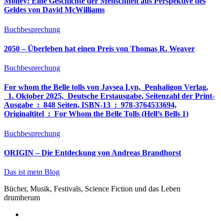
Money: Eine Geschichte der Menschheit aus Perspektive des
Geldes von David McWilliams
Buchbesprechung
2050 – Überleben hat einen Preis von Thomas R. Weaver
Buchbesprechung
For whom the Belle tolls von Jaysea Lyn, ‎ Penhaligon Verlag,
‎ 1. Oktober 2025, ‎ Deutsche Erstausgabe, Seitenzahl der Print-
Ausgabe ‏ : ‎ 848 Seiten, ISBN-13 ‏ : ‎ 978-3764533694,
Originaltitel ‏ : ‎ For Whom the Belle Tolls (Hell’s Bells 1)
Buchbesprechung
ORIGIN – Die Entdeckung von Andreas Brandhorst
Das ist mein Blog
Bücher, Musik, Festivals, Science Fiction und das Leben
drumherum