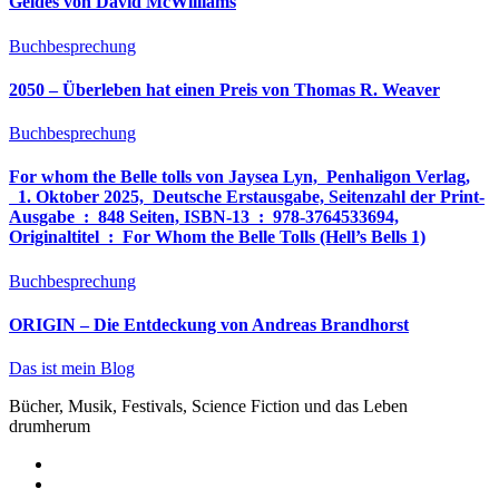
Geldes von David McWilliams
Buchbesprechung
2050 – Überleben hat einen Preis von Thomas R. Weaver
Buchbesprechung
For whom the Belle tolls von Jaysea Lyn, ‎ Penhaligon Verlag,
‎ 1. Oktober 2025, ‎ Deutsche Erstausgabe, Seitenzahl der Print-
Ausgabe ‏ : ‎ 848 Seiten, ISBN-13 ‏ : ‎ 978-3764533694,
Originaltitel ‏ : ‎ For Whom the Belle Tolls (Hell’s Bells 1)
Buchbesprechung
ORIGIN – Die Entdeckung von Andreas Brandhorst
Das ist mein Blog
Bücher, Musik, Festivals, Science Fiction und das Leben
drumherum