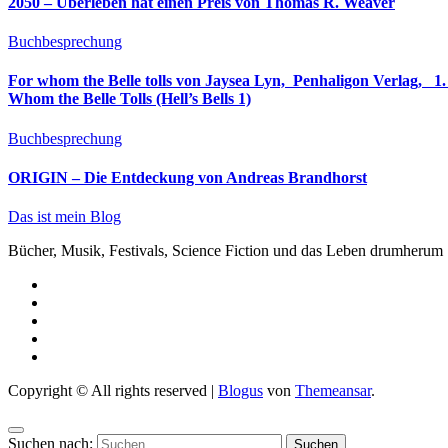
2050 – Überleben hat einen Preis von Thomas R. Weaver
Buchbesprechung
For whom the Belle tolls von Jaysea Lyn, ‎ Penhaligon Verlag, ‎ 1. Oktober 2025, ‎ Deutsche Erstaus
Whom the Belle Tolls (Hell’s Bells 1)
Buchbesprechung
ORIGIN – Die Entdeckung von Andreas Brandhorst
Das ist mein Blog
Bücher, Musik, Festivals, Science Fiction und das Leben drumherum
Copyright © All rights reserved
|
Blogus
von
Themeansar
.
Suchen nach: