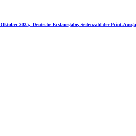
gabe, Seitenzahl der Print-Ausgabe ‏ : ‎ 848 Seiten, ISBN-13 ‏ : ‎ 978-3764533694, Originaltitel ‏ : 