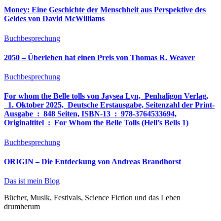
Money: Eine Geschichte der Menschheit aus Perspektive des
Geldes von David McWilliams
Buchbesprechung
2050 – Überleben hat einen Preis von Thomas R. Weaver
Buchbesprechung
For whom the Belle tolls von Jaysea Lyn, ‎ Penhaligon Verlag,
‎ 1. Oktober 2025, ‎ Deutsche Erstausgabe, Seitenzahl der Print-
Ausgabe ‏ : ‎ 848 Seiten, ISBN-13 ‏ : ‎ 978-3764533694,
Originaltitel ‏ : ‎ For Whom the Belle Tolls (Hell’s Bells 1)
Buchbesprechung
ORIGIN – Die Entdeckung von Andreas Brandhorst
Das ist mein Blog
Bücher, Musik, Festivals, Science Fiction und das Leben
drumherum