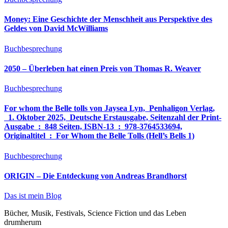
Money: Eine Geschichte der Menschheit aus Perspektive des
Geldes von David McWilliams
Buchbesprechung
2050 – Überleben hat einen Preis von Thomas R. Weaver
Buchbesprechung
For whom the Belle tolls von Jaysea Lyn, ‎ Penhaligon Verlag,
‎ 1. Oktober 2025, ‎ Deutsche Erstausgabe, Seitenzahl der Print-
Ausgabe ‏ : ‎ 848 Seiten, ISBN-13 ‏ : ‎ 978-3764533694,
Originaltitel ‏ : ‎ For Whom the Belle Tolls (Hell’s Bells 1)
Buchbesprechung
ORIGIN – Die Entdeckung von Andreas Brandhorst
Das ist mein Blog
Bücher, Musik, Festivals, Science Fiction und das Leben
drumherum