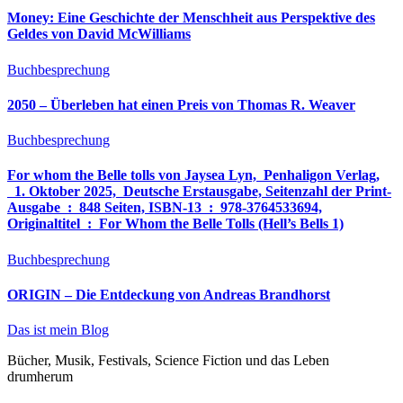
Money: Eine Geschichte der Menschheit aus Perspektive des
Geldes von David McWilliams
Buchbesprechung
2050 – Überleben hat einen Preis von Thomas R. Weaver
Buchbesprechung
For whom the Belle tolls von Jaysea Lyn, ‎ Penhaligon Verlag,
‎ 1. Oktober 2025, ‎ Deutsche Erstausgabe, Seitenzahl der Print-
Ausgabe ‏ : ‎ 848 Seiten, ISBN-13 ‏ : ‎ 978-3764533694,
Originaltitel ‏ : ‎ For Whom the Belle Tolls (Hell’s Bells 1)
Buchbesprechung
ORIGIN – Die Entdeckung von Andreas Brandhorst
Das ist mein Blog
Bücher, Musik, Festivals, Science Fiction und das Leben
drumherum