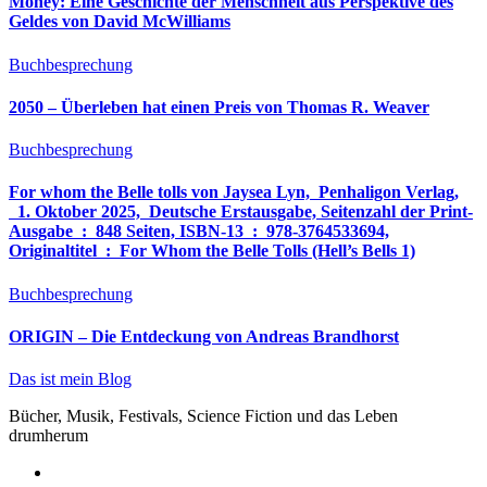
Money: Eine Geschichte der Menschheit aus Perspektive des
Geldes von David McWilliams
Buchbesprechung
2050 – Überleben hat einen Preis von Thomas R. Weaver
Buchbesprechung
For whom the Belle tolls von Jaysea Lyn, ‎ Penhaligon Verlag,
‎ 1. Oktober 2025, ‎ Deutsche Erstausgabe, Seitenzahl der Print-
Ausgabe ‏ : ‎ 848 Seiten, ISBN-13 ‏ : ‎ 978-3764533694,
Originaltitel ‏ : ‎ For Whom the Belle Tolls (Hell’s Bells 1)
Buchbesprechung
ORIGIN – Die Entdeckung von Andreas Brandhorst
Das ist mein Blog
Bücher, Musik, Festivals, Science Fiction und das Leben
drumherum