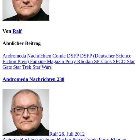
Von
Ralf
Ähnlicher Beitrag
Andromeda Nachrichten
Comic
DSFP
DSFP (Deutscher Science
Fiction Preis)
Fanzine
Magazin
Perry Rhodan
SF-Cons
SFCD
Star
Gate
Star Trek
Star Wars
Andromeda Nachrichten 238
Ralf
26. Juli 2012
Autoren
Buchbesprechung
Bücher
Perry Comic
Perry Rhodan