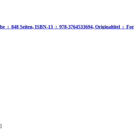
‎ For
]