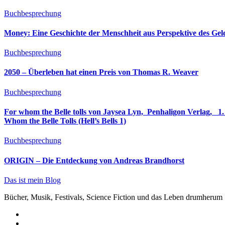
Buchbesprechung
Money: Eine Geschichte der Menschheit aus Perspektive des Ge
Buchbesprechung
2050 – Überleben hat einen Preis von Thomas R. Weaver
Buchbesprechung
For whom the Belle tolls von Jaysea Lyn, ‎ Penhaligon Verlag, ‎ 1. Oktober 2025, ‎ Deutsche Erstaus
Whom the Belle Tolls (Hell’s Bells 1)
Buchbesprechung
ORIGIN – Die Entdeckung von Andreas Brandhorst
Das ist mein Blog
Bücher, Musik, Festivals, Science Fiction und das Leben drumherum