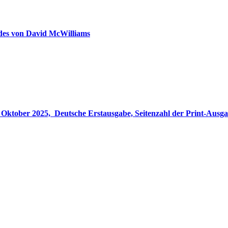
ldes von David McWilliams
gabe, Seitenzahl der Print-Ausgabe ‏ : ‎ 848 Seiten, ISBN-13 ‏ : ‎ 978-3764533694, Originaltitel ‏ : 