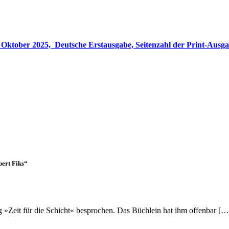
gabe, Seitenzahl der Print-Ausgabe ‏ : ‎ 848 Seiten, ISBN-13 ‏ : ‎ 978-3764533694, Originaltitel ‏ : 
bert Fiks“
»Zeit für die Schicht« besprochen. Das Büchlein hat ihm offenbar […