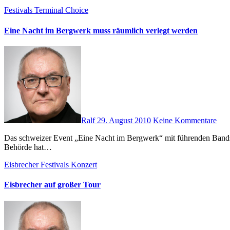
Festivals
Terminal Choice
Eine Nacht im Bergwerk muss räumlich verlegt werden
Ralf
29. August 2010
Keine Kommentare
Das schweizer Event „Eine Nacht im Bergwerk“ mit führenden Bands der schwarzen Szene kann nicht wie geplant in eben diesem Bergwerk, einem Versuchsstollen in Flums, stattfinden. Die zuständige
Behörde hat…
Eisbrecher
Festivals
Konzert
Eisbrecher auf großer Tour