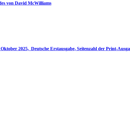
ldes von David McWilliams
gabe, Seitenzahl der Print-Ausgabe ‏ : ‎ 848 Seiten, ISBN-13 ‏ : ‎ 978-3764533694, Originaltitel ‏ : 