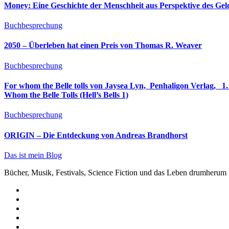
Money: Eine Geschichte der Menschheit aus Perspektive des Ge
Buchbesprechung
2050 – Überleben hat einen Preis von Thomas R. Weaver
Buchbesprechung
For whom the Belle tolls von Jaysea Lyn, ‎ Penhaligon Verlag, ‎ 1. Oktober 2025, ‎ Deutsche Erstaus
Whom the Belle Tolls (Hell’s Bells 1)
Buchbesprechung
ORIGIN – Die Entdeckung von Andreas Brandhorst
Das ist mein Blog
Bücher, Musik, Festivals, Science Fiction und das Leben drumherum