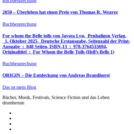
Buchbesprechung
2050 – Überleben hat einen Preis von Thomas R. Weaver
Buchbesprechung
For whom the Belle tolls von Jaysea Lyn, ‎ Penhaligon Verlag,
‎ 1. Oktober 2025, ‎ Deutsche Erstausgabe, Seitenzahl der Print-
Ausgabe ‏ : ‎ 848 Seiten, ISBN-13 ‏ : ‎ 978-3764533694,
Originaltitel ‏ : ‎ For Whom the Belle Tolls (Hell’s Bells 1)
Buchbesprechung
ORIGIN – Die Entdeckung von Andreas Brandhorst
Das ist mein Blog
Bücher, Musik, Festivals, Science Fiction und das Leben
drumherum