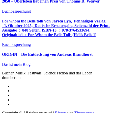
2050 – Überleben hat einen Preis von Thomas R. Weaver
Buchbesprechung
For whom the Belle tolls von Jaysea Lyn, ‎ Penhaligon Verlag,
‎ 1. Oktober 2025, ‎ Deutsche Erstausgabe, Seitenzahl der Print-
Ausgabe ‏ : ‎ 848 Seiten, ISBN-13 ‏ : ‎ 978-3764533694,
Originaltitel ‏ : ‎ For Whom the Belle Tolls (Hell’s Bells 1)
Buchbesprechung
ORIGIN – Die Entdeckung von Andreas Brandhorst
Das ist mein Blog
Bücher, Musik, Festivals, Science Fiction und das Leben
drumherum
Copyright © All rights reserved
|
Blogus
von
Themeansar
.