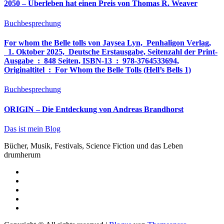
2050 – Überleben hat einen Preis von Thomas R. Weaver
Buchbesprechung
For whom the Belle tolls von Jaysea Lyn, ‎ Penhaligon Verlag,
‎ 1. Oktober 2025, ‎ Deutsche Erstausgabe, Seitenzahl der Print-
Ausgabe ‏ : ‎ 848 Seiten, ISBN-13 ‏ : ‎ 978-3764533694,
Originaltitel ‏ : ‎ For Whom the Belle Tolls (Hell’s Bells 1)
Buchbesprechung
ORIGIN – Die Entdeckung von Andreas Brandhorst
Das ist mein Blog
Bücher, Musik, Festivals, Science Fiction und das Leben
drumherum