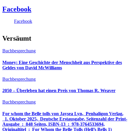
Facebook
Facebook
Versäumt
Buchbesprechung
Money: Eine Geschichte der Menschheit aus Perspektive des
Geldes von David McWilliams
Buchbesprechung
2050 – Überleben hat einen Preis von Thomas R. Weaver
Buchbesprechung
For whom the Belle tolls von Jaysea Lyn, ‎ Penhaligon Verlag,
‎ 1. Oktober 2025, ‎ Deutsche Erstausgabe, Seitenzahl der Print-
Ausgabe ‏ : ‎ 848 Seiten, ISBN-13 ‏ : ‎ 978-3764533694,
Originaltitel ‏ : ‎ For Whom the Belle Tolls (Hell’s Bells 1)